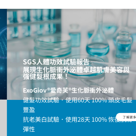
功效試驗報告
脈衝外泌體卓越肌膚美容與
成果！
v®愛奇芙®生化脈衝外泌體
．使用60天 100% 頭皮毛髮
了解更多
．使用28天 100% 恢復肌膚