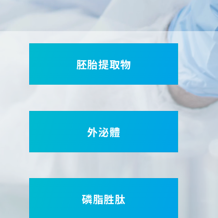
胚胎提取物
外泌體
磷脂胜肽