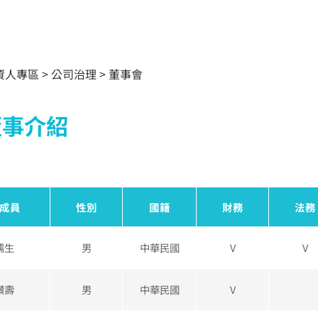
資人專區
> 公司治理 >
董事會
董事介紹
成員
性別
國籍
財務
法務
儒生
男
中華民國
V
V
讚壽
男
中華民國
V