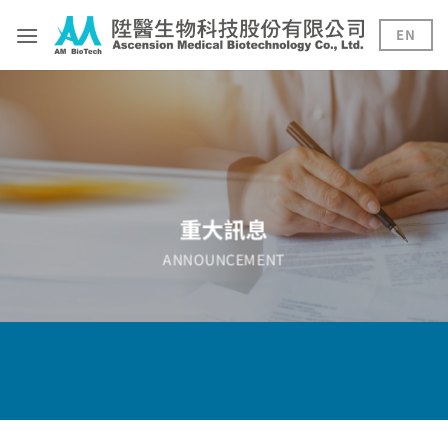
Skip
to
EN
content
重大訊息
ANNOUNCEMENT