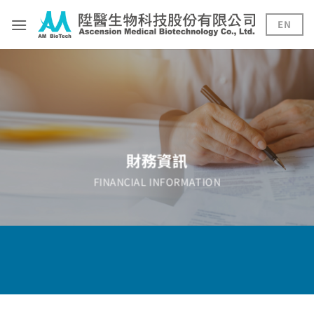
Skip
to
EN
content
財務資訊
FINANCIAL INFORMATION