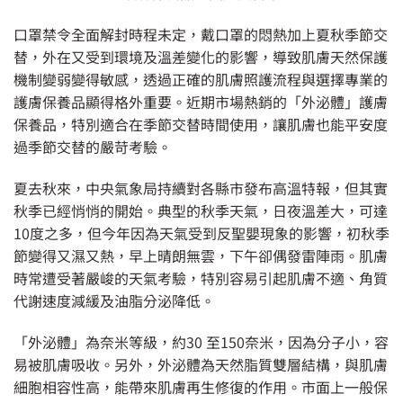
口罩禁令全面解封時程未定，戴口罩的悶熱加上夏秋季節交
替，外在又受到環境及溫差變化的影響，導致肌膚天然保護
機制變弱變得敏感，透過正確的肌膚照護流程與選擇專業的
護膚保養品顯得格外重要。近期市場熱銷的「外泌體」護膚
保養品，特別適合在季節交替時間使用，讓肌膚也能平安度
過季節交替的嚴苛考驗。
夏去秋來，中央氣象局持續對各縣市發布高溫特報，但其實
秋季已經悄悄的開始。典型的秋季天氣，日夜溫差大，可達
10度之多，但今年因為天氣受到反聖嬰現象的影響，初秋季
節變得又濕又熱，早上晴朗無雲，下午卻偶發雷陣雨。肌膚
時常遭受著嚴峻的天氣考驗，特別容易引起肌膚不適、角質
代謝速度減緩及油脂分泌降低。
「外泌體」為奈米等級，約30 至150奈米，因為分子小，容
易被肌膚吸收。另外，外泌體為天然脂質雙層結構，與肌膚
細胞相容性高，能帶來肌膚再生修復的作用。市面上一般保