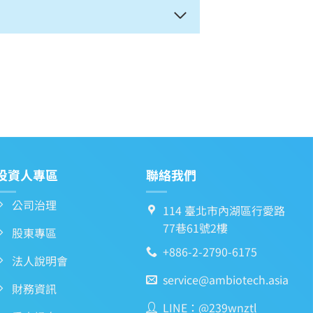
投資人專區
聯絡我們
公司治理
114 臺北市內湖區行愛路
77巷61號2樓
股東專區
+886-2-2790-6175
法人說明會
service@ambiotech.asia
財務資訊
LINE：@239wnztl