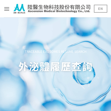
Skip
to
EN
content
TRACEABLE EXOSOMES RESUME SEARCH
外泌體履歷查詢