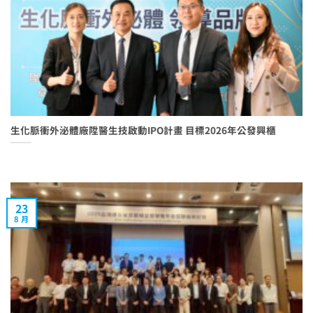
生化脈衝外泌體廠陞醫生技啟動IPO計畫 目標2026年公發興櫃
23
8 月