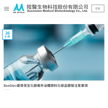
Skip
to
EN
content
26
9 月
ExoGiov愛奇芙生化脈衝外泌體原料化妝品開發注意事項