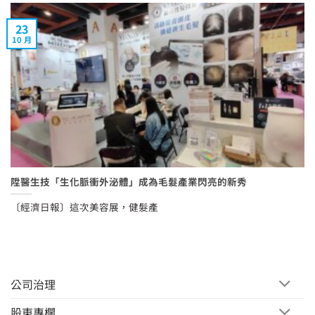
23
10 月
陞醫生技「生化脈衝外泌體」成為毛髮產業閃亮的新秀
〔經濟日報〕這次美容展，健髮產
公司治理
股東專欄