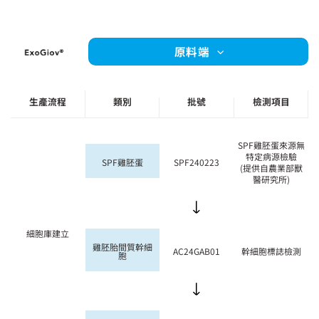
原料端
生產流程
類別
批號
檢測項目
SPF雞胚蛋來源無
特定病源檢驗
SPF雞胚蛋
SPF240223
(提供自農業部獸
醫研究所)
細胞庫建立
雞胚胎間質幹細
AC24GAB01
幹細胞標誌檢測
胞