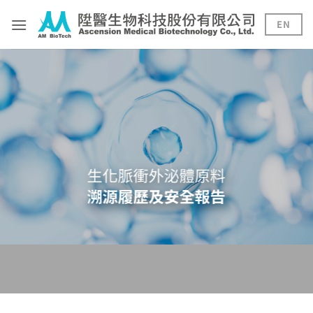
Skip
to
EN
content
生化脈衝外泌體原料
溯源履歷及安全報告