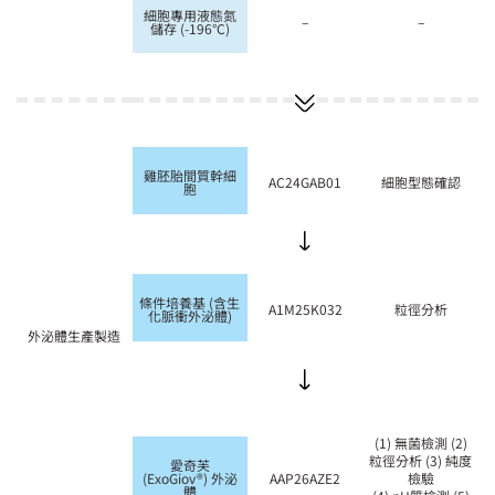
細胞專用液態氮
–
–
儲存 (-196°C)
雞胚胎間質幹細
AC24GAB01
細胞型態確認
胞
條件培養基 (含生
A1M25K032
粒徑分析
化脈衝外泌體)
外泌體生產製造
(1) 無菌檢測 (2)
粒徑分析 (3) 純度
愛奇芙
(ExoGiov®) 外泌
AAP26AZE2
檢驗
體