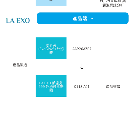
(4) pH質檢測 (5)
囊泡標誌分析
產品端
愛奇芙
(ExoGiov®) 外泌
AAP26AZE2
–
體
產品製造
LA EXO 萊泌兒
999 外泌體肌密
0113.A01
產品檢驗
霜