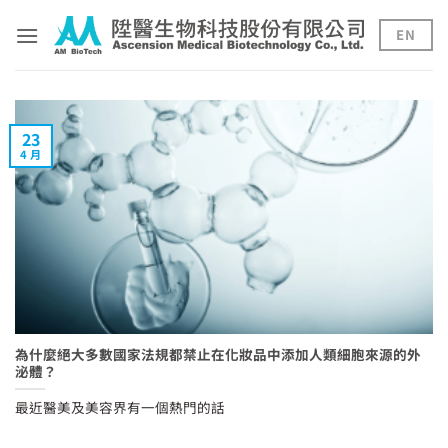
Skip
to
EN
content
23
4 月
為什麼絕大多數國家法規都禁止在化妝品中添加人類細胞來源的外
泌體？
最近醫美及美容界有一個熱門的話