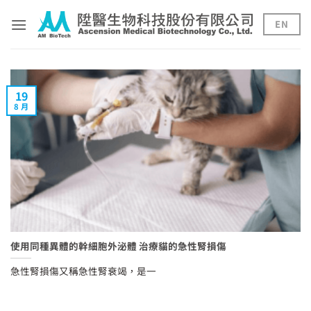
Skip
to
EN
content
19
8 月
使用同種異體的幹細胞外泌體 治療貓的急性腎損傷
急性腎損傷又稱急性腎衰竭，是一