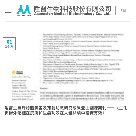
Skip
to
EN
content
01
10 月
陞醫生技外泌體美容及育髮功效研究成果登上國際期刊——〈生化
脈衝外泌體在皮膚和生髮功效在人體試驗中證實有效〉