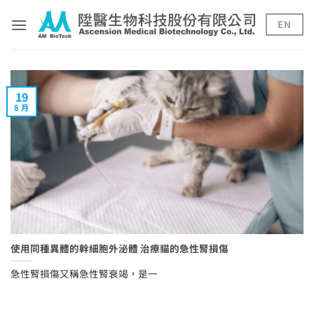
Skip
to
EN
content
19
8 月
使用同種異體的幹細胞外泌體 治療貓的急性腎損傷
急性腎損傷又稱急性腎衰竭，是一