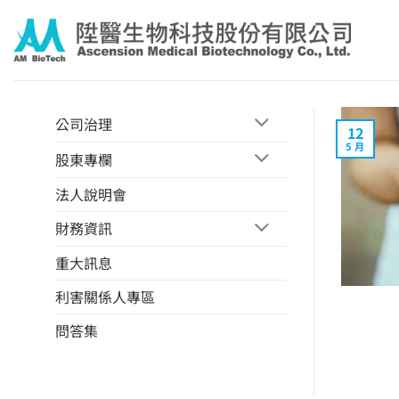
Skip
to
content
公司治理
12
5 月
股東專欄
法人說明會
財務資訊
重大訊息
利害關係人專區
問答集