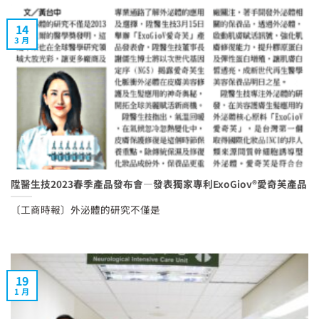
14
3 月
陞醫生技2023春季產品發布會—發表獨家專利ExoGiov®愛奇芙產品
〔工商時報〕外泌體的研究不僅是
19
1 月