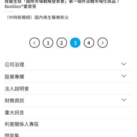
陞醫生技「國際市場戰略發表會」第一個外泌體市場化商品！
ExoGiov®愛奇芙
〔中時新聞網〕國內再生醫療新尖
1
2
3
4
公司治理
股東專欄
法人說明會
財務資訊
重大訊息
利害關係人專區
問答集