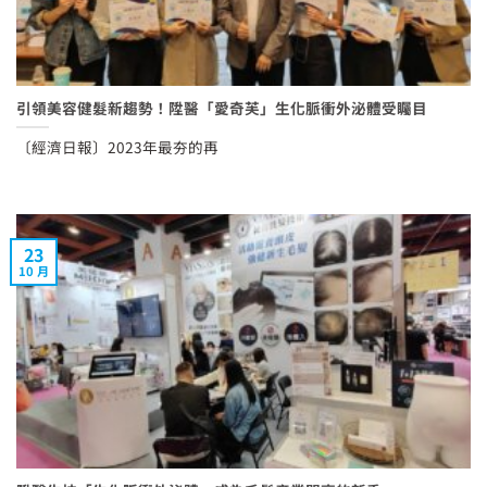
引領美容健髮新趨勢！陞醫「愛奇芙」生化脈衝外泌體受矚目
〔經濟日報〕2023年最夯的再
23
10 月