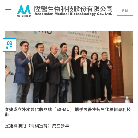
Skip
to
EN
content
09
5 月
宣捷成立外泌體化妝品牌「EX-MU」 攜手陞醫生技生化脈衝專利技
術
宣捷幹細胞（簡稱宣捷）成立多年