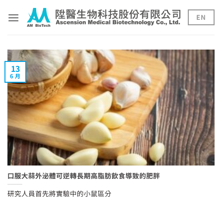
Skip
to
EN
content
13
6 月
口服大蒜外泌體可逆轉長期高脂肪飲食導致的肥胖
研究人員首先將實驗中的小鼠區分