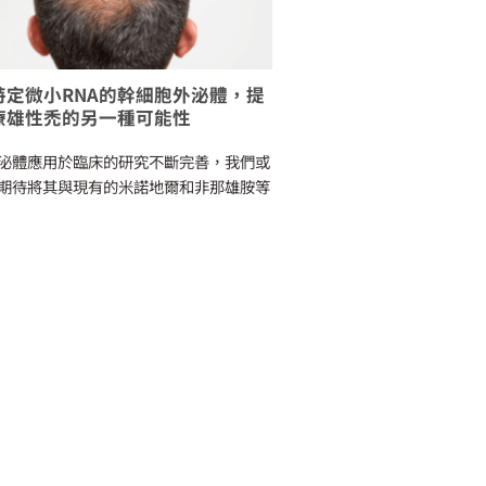
特定微小RNA的幹細胞外泌體，提
外泌體有助於修復因
療雄性禿的另一種可能性
化問題
泌體應用於臨床的研究不斷完善，我們或
紫外線曝曬過量，會刺激
期待將其與現有的米諾地爾和非那雄胺等
導致皮膚出現皺紋、斑點
顯示，