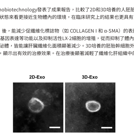
 nanobiotechnology發表了成果報告，比較了2D和3D培
理狀態來看更接近生物體內的環境，在臨床研究上的結果也更具有
，能減少促纖維化標誌物（如 COLLAGEN I 和 α-SMA）
C42）的基因表達等功能以及抑制活性LX-2細胞的增殖，從而抑制
外泌體，皆能讓肝臟纖維化面積顯著減少。3D培養的胚胎幹細胞
展，顯示出有效的治療效果。在治療後顯著減輕了纖維化肝組織中