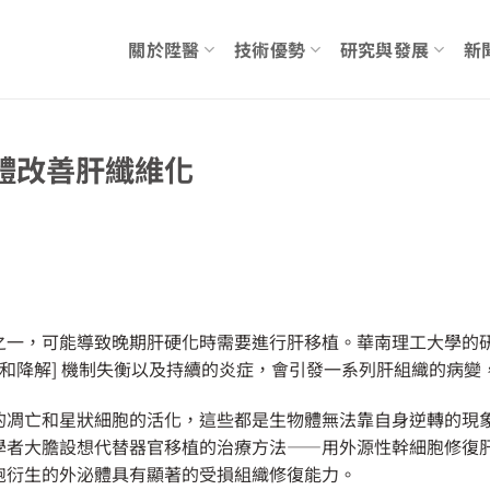
關於陞醫
技術優勢
研究與發展
新
體改善肝纖維化
之一，可能導致晚期肝硬化時需要進行肝移植。華南理工大學的
成和降解] 機制失衡以及持續的炎症，會引發一系列肝組織的病
的凋亡和星狀細胞的活化，這些都是生物體無法靠自身逆轉的現
學者大膽設想代替器官移植的治療方法——用外源性幹細胞修復
胞衍生的外泌體具有顯著的受損組織修復能力。