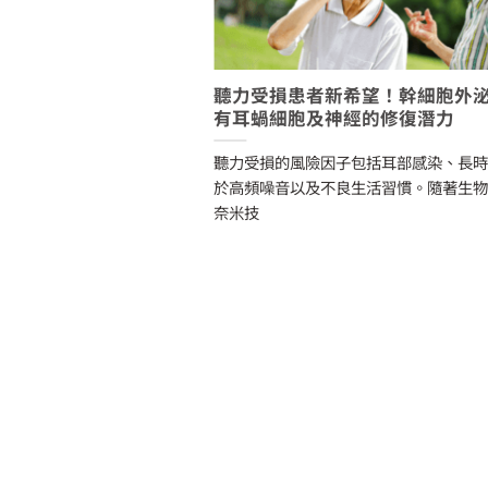
病腎臟纖維化，外泌體
聽力受損患者新希望！幹細胞外
有耳蝸細胞及神經的修復潛力
過外泌體包裹CHIP蛋白
聽力受損的風險因子包括耳部感染、長
 of H
於高頻噪音以及不良生活習慣。隨著生
奈米技