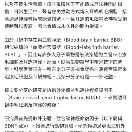
以及不良生活習慣。這些風險因子可能造成無法挽回的損
傷。日常生活中，聲音會由振動方式傳入耳蝸的毛細胞，接
著透過神經轉換成聽覺訊號。一旦耳蝸的毛細胞及神經受損
便將難以復原，因此會造成永久性的聽力損傷。
由於耳蝸中存在與血腦障壁（Blood-brain barrier, BBB）
相似結構的「血液迷宮障壁（Blood–labyrinth barrier,
BLB）」，因此有許多大分子藥物是無法穿過微血管來治療
毛細胞及耳蝸神經。然而，隨著生物醫學中奈米技術的進
步，科學家發現有一種奈米分子有機會穿過血液迷宮障壁來
治療毛細胞及耳蝸神經。此奈米分子就是──外泌體。
這次要分享的研究是透過外泌體並包裹神經修復因子
（Brain-derived neurotrophic factor, BDNF），來幫助耳
蝸中毛細胞及神經的修復：
研究員首先提取外泌體，並包裹神經修復因子（以下簡稱
BDNF-sEV），接著進行動物實驗。研究員透過靜脈注射外