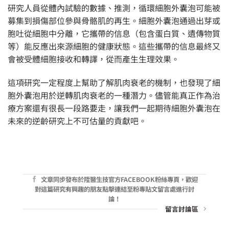
研究人員從體內試驗的數據、推測，循環細胞外囊泡可能被
募集到損傷部位參與骨骼肌的再生。細胞外囊泡通過出芽或
胞吐從細胞中分離，它攜帶的信息（包含蛋白質、遺傳物質
等）能反應出來源細胞的健康狀態。這些攜帶的信息最終又
會被受體細胞接收和轉譯，從而產生生理效果。
這項研究一定程度上幫助了解肌肉衰老的機制，也發現了細
胞外囊泡用於逆轉肌肉衰老的一種潛力。儘管能真正作為治
療方案還有很長一段路要走，讓我們一起期待細胞外囊泡在
未來的逆齡研究上不可估量的貢獻吧。
文章同步發布於陞醫生技官方FACEBOOK粉絲專頁，歡迎
對這篇研究有興趣的朋友點擊連結至粉專貼文留言處進行討
論！
留言討論區