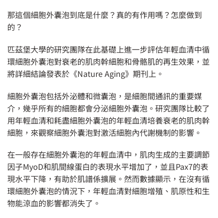
那這個細胞外囊泡到底是什麼？真的有作用嗎？怎麼做到
的？
匹茲堡大學的研究團隊在此基礎上進一步評估年輕血清中循
環細胞外囊泡對衰老的肌肉幹細胞和骨骼肌的再生效果，並
將詳細結論發表於《Nature Aging》期刊上。
細胞外囊泡包括外泌體和微囊泡，是細胞間通訊的重要媒
介，幾乎所有的細胞都會分泌細胞外囊泡。研究團隊比較了
用年輕血清和耗盡細胞外囊泡的年輕血清培養衰老的肌肉幹
細胞，來觀察細胞外囊泡對激活細胞內代謝機制的影響。
在一般存在細胞外囊泡的年輕血清中，肌肉生成的主要調節
因子MyoD和肌間線蛋白的表現水平增加了，並且Pax7的表
現水平下降，有助於肌譜係擴展。然而數據顯示，在沒有循
環細胞外囊泡的情況下，年輕血清對細胞增殖、肌原性和生
物能涼血的影響都消失了。