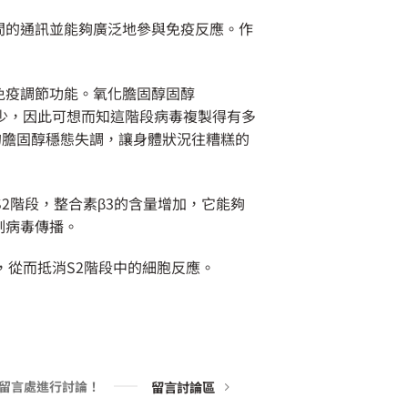
間的通訊並能夠廣泛地參與免疫反應。作
免疫調節功能。氧化膽固醇固醇
顯著減少，因此可想而知這階段病毒複製得有多
內的膽固醇穩態失調，讓身體狀況往糟糕的
S2階段，整合素β3的含量增加，它能夠
遏制病毒傳播。
，從而抵消S2階段中的細胞反應。
留言討論區
文留言處進行討論！