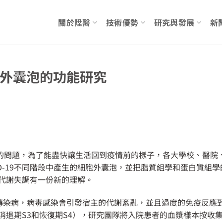
關於陞醫
技術優勢
研究與發展
新
細胞外囊泡的功能研究
最頭痛的問題，為了能盡快讓生活回到疫情前的樣子，各大學校、醫
-19不同階段中產生的細胞外囊泡，並把脂質組學和蛋白質組學的研究發現
造成代謝失調有一份新的理解。
V-2引起的傳染病，病毒感染會引發宿主的代謝紊亂，並且過度的免疫
、消退期S3和恢復期S4），研究團隊將入院患者的血漿樣本按