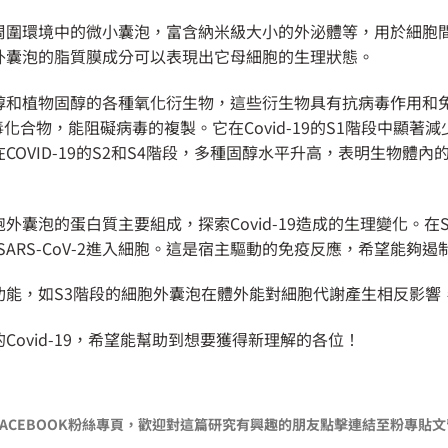
周圍環境中的微小囊泡，富含納米級大小的外泌體等，用於細胞
外囊泡的脂質膜成分可以表現出它母細胞的生理狀態。
醇和植物固醇的各種氧化衍生物，這些衍生物具有抗病毒作用和
抗病毒化合物，能阻礙病毒的複製。它在Covid-19的S1階段中
OVID-19的S2和S4階段，多種固醇水平升高，表明生物體
囊泡的蛋白質主要組成，探索Covid-19造成的生理變化。在
SARS-CoV-2進入細胞。這是宿主驅動的免疫反應，希望能夠
能，如S3階段的細胞外囊泡在體外能對細胞代謝產生相反影響
ovid-19，希望能幫助到想要獲得新理解的各位！
ACEBOOK粉絲專頁，歡迎對這篇研究有興趣的朋友點擊連結至粉專貼