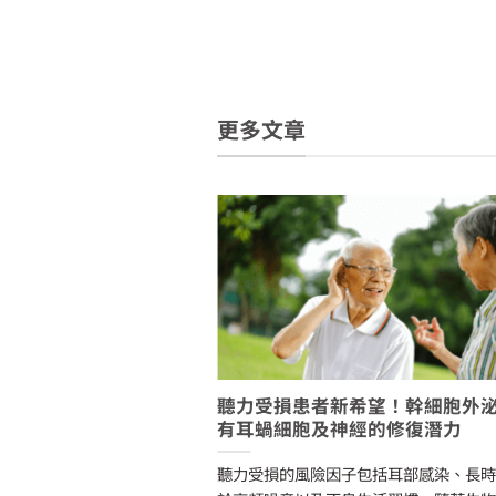
更多文章
病腎臟纖維化，外泌體
聽力受損患者新希望！幹細胞外
有耳蝸細胞及神經的修復潛力
過外泌體包裹CHIP蛋白
聽力受損的風險因子包括耳部感染、長