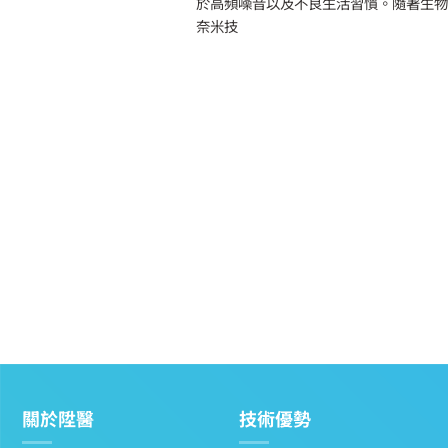
 of H
於高頻噪音以及不良生活習慣。隨著生
奈米技
關於陞醫
技術優勢