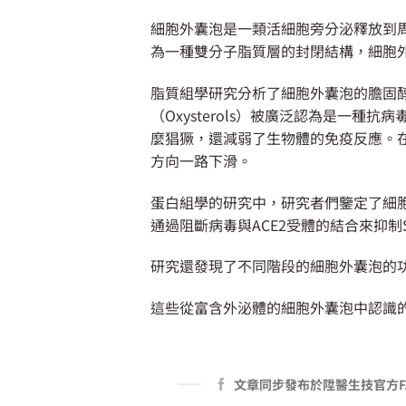
細胞外囊泡是一類活細胞旁分泌釋放到
為一種雙分子脂質層的封閉結構，細胞
脂質組學研究分析了細胞外囊泡的膽固
（Oxysterols）被廣泛認為是一種
麼猖獗，還減弱了生物體的免疫反應。在C
方向一路下滑。
蛋白組學的研究中，研究者們鑒定了細胞外
通過阻斷病毒與ACE2受體的結合來抑制
研究還發現了不同階段的細胞外囊泡的功
這些從富含外泌體的細胞外囊泡中認識的C
文章同步發布於陞醫生技官方F