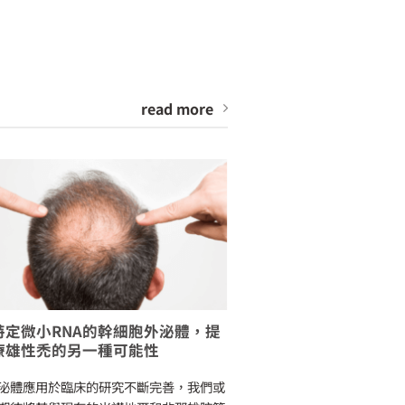
read more
特定微小RNA的幹細胞外泌體，提
外泌體有助於修復因
療雄性禿的另一種可能性
化問題
泌體應用於臨床的研究不斷完善，我們或
紫外線曝曬過量，會刺激