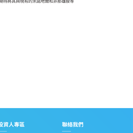
期待將其與現有的米諾地爾和非那雄胺等
導致皮膚出現皺紋、斑點
顯示，
投資人專區
聯絡我們