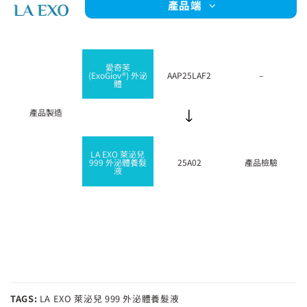
產品端
愛奇芙
(ExoGiov®) 外泌
AAP25LAF2
–
體
產品製造
LA EXO 萊泌兒
999 外泌體養髮
25A02
產品檢驗
液
TAGS:
LA EXO 萊泌兒 999 外泌體養髮液