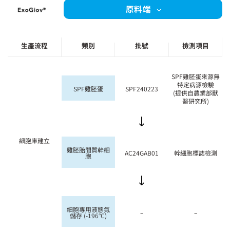
原料端
生產流程
類別
批號
檢測項目
SPF雞胚蛋來源無
特定病源檢驗
SPF雞胚蛋
SPF240223
(提供自農業部獸
醫研究所)
細胞庫建立
雞胚胎間質幹細
AC24GAB01
幹細胞標誌檢測
胞
細胞專用液態氮
–
–
儲存 (-196°C)