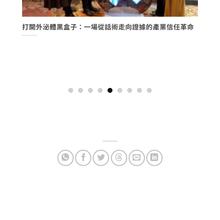
的
打開外泌體黑盒子：一場從話術走向證據的產業信任革命
陞
發
證