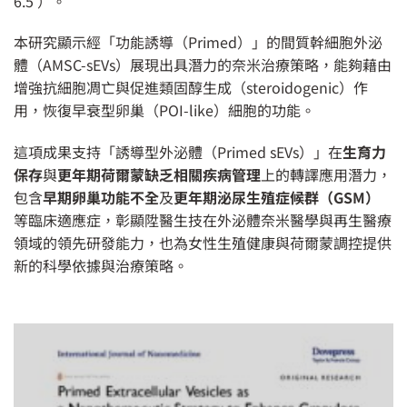
6.5 ）。
本研究顯示經「功能誘導（Primed）」的間質幹細胞外泌
體（AMSC-sEVs）展現出具潛力的奈米治療策略，能夠藉由
增強抗細胞凋亡與促進類固醇生成（steroidogenic）作
用，恢復早衰型卵巢（POI-like）細胞的功能。
這項成果支持「誘導型外泌體（Primed sEVs）」在
生育力
保存
與
更年期荷爾蒙缺乏相關疾病管理
上的轉譯應用潛力，
包含
早期卵巢功能不全
及
更年期泌尿生殖症候群（GSM）
等臨床適應症，彰顯陞醫生技在外泌體奈米醫學與再生醫療
領域的領先研發能力，也為女性生殖健康與荷爾蒙調控提供
新的科學依據與治療策略。