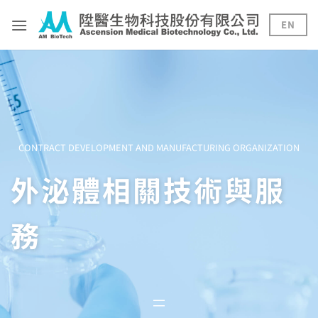
Skip
to
EN
content
CONTRACT DEVELOPMENT AND MANUFACTURING ORGANIZATION
外泌體相關技術與服
務