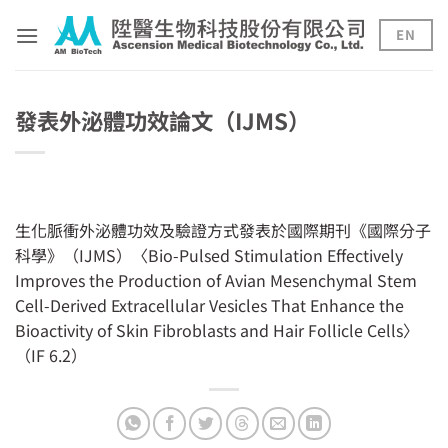
Skip
to
EN
content
發表外泌體功效論文（IJMS）
生化脈衝外泌體功效及驗證方式發表於國際期刊《國際分子
科學》（IJMS）〈Bio-Pulsed Stimulation Effectively
Improves the Production of Avian Mesenchymal Stem
Cell-Derived Extracellular Vesicles That Enhance the
Bioactivity of Skin Fibroblasts and Hair Follicle Cells〉
（IF 6.2）