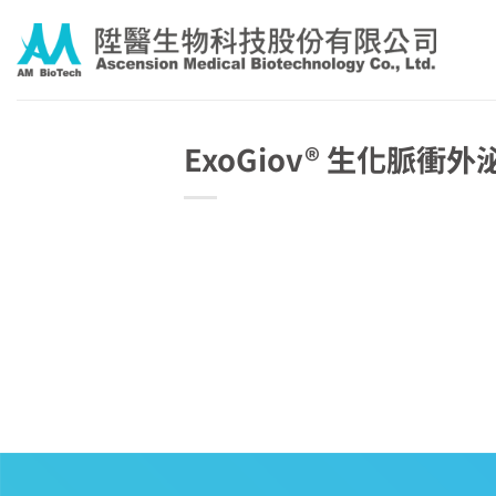
Skip
to
content
ExoGiov® 生化