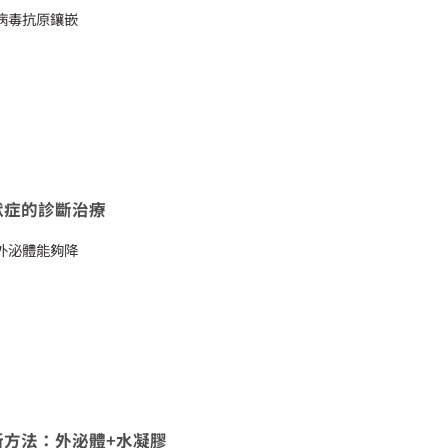
病毒抗原鑲嵌
默症的診斷治療
外泌體能夠降
新方法：外泌體+水凝膠