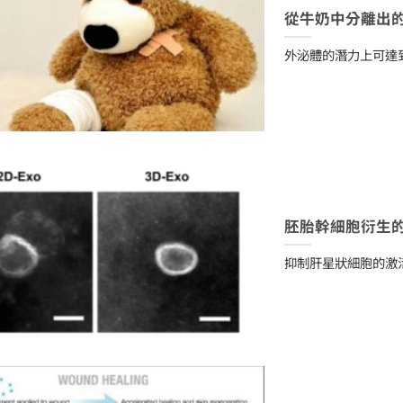
從牛奶中分離出
外泌體的潛力上可達
胚胎幹細胞衍生
抑制肝星狀細胞的激