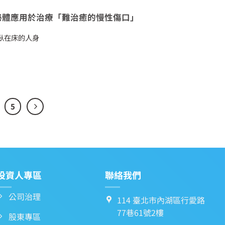
泌體應用於治療「難治癒的慢性傷口」
臥在床的人身
5
投資人專區
聯絡我們
公司治理
114 臺北市內湖區行愛路
77巷61號2樓
股東專區