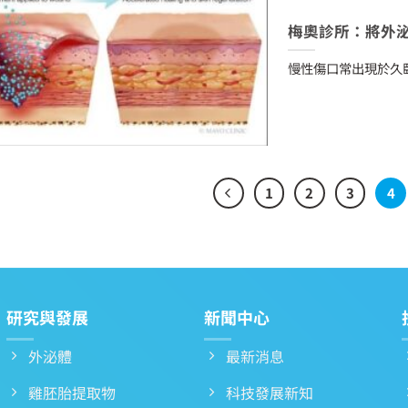
梅奧診所：將外
慢性傷口常出現於久
1
2
3
4
研究與發展
新聞中心
外泌體
最新消息
雞胚胎提取物
科技發展新知