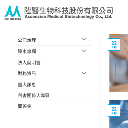
Skip
to
content
公司治理
22
3 月
股東專欄
法人說明會
財務資訊
重大訊息
利害關係人專區
問答集
22
3 月