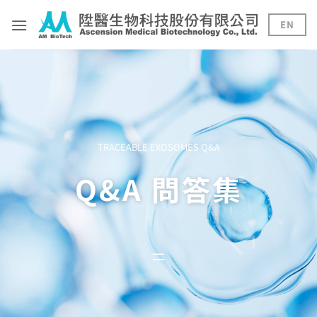
Skip
to
EN
content
TRACEABLE EXOSOMES Q&A
Q&A 問答集