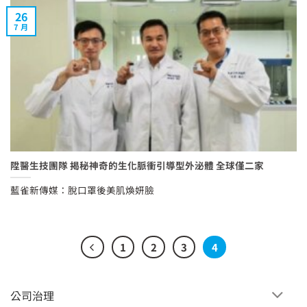
26
7 月
陞醫生技團隊 揭秘神奇的生化脈衝引導型外泌體 全球僅二家
藍雀新傳媒：脫口罩後美肌煥妍臉
1
2
3
4
公司治理