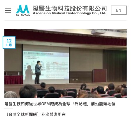
Skip
to
EN
content
12
1 月
陛醫生技如何從世界OEM廠成為全球「外泌體」前沿龍頭地位
〔台灣全球新聞網〕外泌體應用在