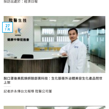
採訪出處於：經濟日報
27
7 月
脫口罩後美肌煥妍臉部黑科技：生化脈衝外泌體美容生化產品問世
上架
記者許永傳台北報導 陞醫公司董